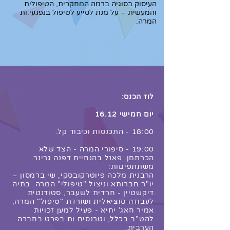
העיסוק בסוגיה ברמה המחקרית, הטיפולית
והמעשית – על מנת לסייע לטיפול בנפגעי.ות
המרה.
לוז הכנס:
יום חמישי 16.12
18:00 - התכנסות וכיבוד קל.
19:00 - סיפורי המרה - הצד שלא
הכרתםן. פאנל בהנחיית דפנה גרינר.
משתתפיםות:
הרבנית מלכה פיוטרקובסקי, שי ברמסון –
יו"ר חברותא וניצול "טיפולי" המרה. בתיה
דיקשטיין - חרדית לשעבר, סטודנטית
לעבודה סוציאלית ושורדת "טיפול" המרה,
אמיר חאג' יחיא - פעיל למען זכויות
להט"ב בכלל, וטרנסים.ות בפרט בחברה
הערבית.