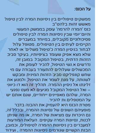
על הכנס:
ממשקים טיפוליים בין ניסיונות המרה לבין טיפול
מאשש זהות בלהט"ב
כנס 'המרה להרמה' עוסק בממשק המעשי
והיום־יומי שבין ניסיונות המרה לבין טיפולים
פסיכולוגיים מקובלים, במיוחד במעברים
הקיימים לעיתים בין הטיפולים. מטופל עלול
לבחור בניסיון המרה כ'טיפול משלים' או לאחר
שלא מצא אפיק שעומד בציפיותיו, בעיקר סביב
הזהות הדתית, בטיפול המקובל. במובן זה,
נדרשים א.נשי הטיפול, להכיר לעומק את
המכשולים שעלולים להתעורר בעבודה עם מי
שחש קונפליקט סביב הזהות המינית ומבקש
לשנותה, על מנת לשמר את הטיפול, ולמנוע את
זליגתו אל ניסיון ההמרה. תהליך זה הוא דו כיווני
– ואל הטיפול המקובל מגיעים לא מעט נפגעי
המרה, שלהם מאפיינים ייחודיים, שגם אותם יש
על המטפלים.ות להכיר.
מטרת הכנס היא להעמיק את ההבנה בדבר
מופעיהם השונים של נסיונות ההמרה, ובכלל זה,
גם היכרות עם מציאות של המרה, או מה שניתן
לכנות, נסיונות המרה עקיפים. העלאת המודעות
למעברים בין ניסיונות ההמרה לטיפולים, וכמובן,
הבנת הקשיים שגורמים ניסיונות ההמרה , ועידוד