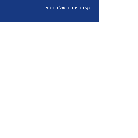
דף הפייסבוק של בת קול
ער"ן
טלפון:
1201
באפליקציית וואטסאפ (whatsapp)
הצהרת נגישות