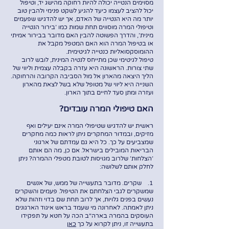
מסוימים הנטייה יכולה להיות רחוקה מהישג יד, וטיפול
יכול להציב לעצמו כיעד להגיע לשקט פנימי ולהבין טוב
יותר מה היא הנטייה של האדם, אך יש להדגיש שפעמים
וטיפולי המרה מוסווים תחת שמות כמו 'בירור הנטייה
מינית', והדרך הפשוטה להבין האם מדובר בבירור אמיתי
או בטיפול המרה הוא האם המטפל מקבל את
ההומוסקסואליות כנטייה לגיטימית.
טיפול לגיטימי שכן מתייחס לנטיה המינית, לובש לרוב
שתי צורות. הראשונה היא עזרה בקבלה עצמית וליווי של
הליך היצאה מהארון אל מול הסביבה הקרובה והרחוקה.
השנייה היא ליווי של מטופל שלא בשל לצאת מהארון
ועזרה ומתן סעד לחיים בתוך הארון.
האם טיפולי המרה עובדים?
ראשית יש להדגיש שטיפולי המרה אינם יעילים ואף
מזיקים, ובמדור המחקרים ניתן לראות כמה מחקרים
שמצביעים על כך. כל היא גם עמדתם של ארגוני
הבריאות המובילים בישראל. אם כן, מה הם אותם
'הצלחות' שלרוב מגויסות לטובת מטפלי ההמרה? ניתן
לחלק אותם לשלושה:
1. שקרים. מדובר בתעשייה של ממש, של אנשים
שמשקרים לגבי הצלחתם את הטיפול. פעמים והשקרים
נעשים בפנים גלויות, אך לרוב תחת שם בדוי וזהות שלא
ניתן לאמתה. לאחרונה מי שעמד בראש איגוד הארגונים
העוסקים בהמרה בארה"ב הכה על חטא על תפקידו
בתעשייה זו, ניתן לקרוא על כך
כאן