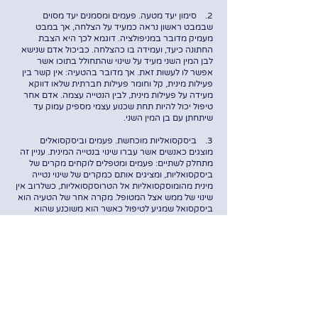
2. סימון יעד מטעה. פעמים ומסמנים יעד מסוים
שבמבט ראשון נראה כמעיד על הצלחה, אך במבט
מעמיק מדובר במניפולציה. דוגמא לכך היא הצבת
החתונה כיעד, ועמידה בו כהצלחה. כביכול אדם שנישא
לבן המין השני מעיד על שינוי שהתחולל בתוכו אשר
אפשר לו לעשות זאת. אך מדובר בהטעיה: אין קשר בין
פעילות מינית, קל וחומר פעילות חברתית שלאו דווקא
מעידה על פעילות מינית, לבין הנטייה עצמה. אדם אחר
טיפול יכול להיות תחת שכנוע עצמי מספיק עמוק עד
שיתחתן עם בן המין השני.
3. ביסקסואליות מוכחשת. פעמים וביסקסואלים
מוצגים כאנשים אשר עברו שינוי בנטייה המינית. עניין זה
מתחלק לשתיים: פעמים ומטפלים לוקחים מקרים של
ביסקסואליות, ומציגים אותם כמקרים של שינוי נטייה
מינית מהומוסקסואליות אל הטרוסקסואליות, כשלרוב אין
שינוי של ממש אצל המטופל. מקרה אחר של הטעיה הוא
ביסקסואל שמגיע לטיפול כאשר הוא משוכנע שהוא
הומוסקסואל, אך במהלך הטיפול הוא נזכר ומציף חוויות
מגוונות יותר של הנטייה המינית.
לסיכום, טיפולי המרה אינם עובדים ונטייה מינית לא יכולה
לעבור שינוי בחדר הטיפולים. פעמים ומטפלים מציבים
יעדים מוטעים, משקרים או אינם מדייקים כדי לשנע
שהטיפול שהם מציעים יעיל.
מה הנזק שטיפולי המרה יכולים לגרום?