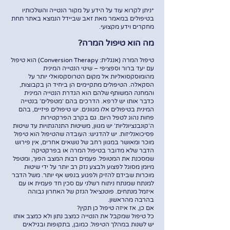
*ניתן לקרוא עוד על הידע על מקור הנטייה והשלכותיו
בטיפולים במאמר מאת זאב שביידל הנמצא באתר תחת
מחקרים וידע מקצועי.
מה הוא טיפול המרה?
טיפול המרה (אנגלית: Conversion Therapy) הוא טיפול
עם יעד ברור וספציפי – שינוי הנטייה המינית
מהומוסקסואליות אל מקום הטרוסקסואלי יותר על
הסקאלה. הטיפולים מתקיימים הן ביחיד הן בקבוצות,
והמחנה המשותף שלהם הוא הגדרת הנטייה המינית
כדבר אותו יש לרפא. הדרכים בהם 'מטפלים' בנטייה
המינית בטיפולים אלו מגוונים. יש טיפולים פיזיים, בהם
פחות נהוג לטפל היום. גם בקרב הפרקטירות
ה'קונבנציונליות' יש מגוון, משיטות התנהגתויות עד שיטות
פסיכואנליזות. יש להדגיש: העובדה שהטיפול הוא טיפול
מוכר ומאושר במגוון רחב של נושאים אחרים, אין פירוש
הדבר שלא מדובר בטיפול המרה או בפרקטיקה
שמסכנת את המטופל. פעמים רבות המצב הפוך, ומטפל
מיומן מסוגל לפצוע ולבצע נזק רב יותר על ידי שיטות
מוכרות שבידם להזיק ולפגוע בנפש אף יותר. משל הדבר
למנתח שמנתח ניתוח רשלני עם סכין חד פעמית או עם
איזמל מנתחים. פוטנציאל הנזק של האחרון גבוהה
בהרבה מהראשון.
אם כן, אז איזה טיפול כן תקין?
כל טיפול שמקבל את הנטייה כמצב נתון ולא כמצב אותו
יש לשנות במהלך הטיפול. כמובן, בתקופות ובגילאים