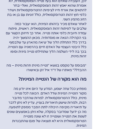
לכן, העובדה שאדם הוא בעל נטייה הומוסקסואלית, לא
אומרת שהוא יאמץ זהות הומוסקסואלית, ואולי יבחר
להתאים את אורח חייו לציפיות ההטרוסקסואליות וישדר
כלפי חוץ זהות הטרוסקסואלית, כולל זוגיות עם בן או בת
הזוג מהמין השני.
לאחר שאדם מכיר בזהותו המינית, הוא יעבור כמה
שלבים עד לפיתוח זהות הומוסקסואלית. ראשית, פיתוח
עמדה חיובית כלפי אותה נטייה. אחר כך חיזוק הקשר עם
בני הקהילה הגאה או מוסדותיה. מכאן ההמשך יהיה
בדרך כלל התחלת הליך של יציאה מהארון עד שלבסוף
כלל היבטי העצמי של האדם חיים בהרמוניה עם הנטייה.
בכך בה לידי השלמה הליך שתחילתו נטייה מינית וסופו
זהות מינית.
*מבוסס על טקסט בנושא "נטייה מינית וזהות מינית – מה
ההבדל?" מאתרו של ד"ר איל זק ובאישורו
מה הוא מקורה של הנטייה המינית?
מפתיע ככל שזה ישמע, המדע עד היום אינו יודע מה
מקור הנטייה המינית שדל האדם. הכוונה לכל נטייה
מינית, כולל ההטרוסקסואלית. למרות שהדבר מדובר
רבות, ולמרות שישנן תיאוריות בעניין, עדיין לא ניתן לדבר
על תיאוריה מקיפה היכולה לתת הסבר מספק לתופעה.
מה כן ידוע? שמדובר בסקלה, שלא ניתן באמצעים שונים
לשנות את הנטייה ושנטייה זו לא שונה מנטייה
הטרוסקסואלית והיא לא תוצאה של פגם שהתבגרות
המינית.