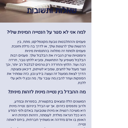
שאלות ותשובות
למה אני לא סגור על הנטייה המינית שלי?
פעמים וההתלבטות נובעת מקונפליקט, מתח, בין
הרגשות שלך לרצונות שלך, או לדרך בה גדלת וחונכת.
פעמים ולמתח זה מתלווה בהתנסויות מיניות
ורומנטיות שרק הגבירו את הבלבול שלך. פעמים רבות
הבלבול משפיע על התחושות, ומביא ללחץ גובר, חרדה
רבה ועוד. הלחץ והחרדה רק גורמים לבלבול רב יותר, וכך
נוצר מעגל של לחצים, שמביא לשיתוק, דיכאון ומצוקה.
הדרך לצאת ממעגל זה נעוצה בידע נכון, כזה שמתיר את
הספקות ועוזר להבין מה עובר עלי, מה נכון לי ולאן עלי
ללכת.
מה ההבדל בין נטייה מינית לזהות מינית?
המושגים הללו נמצאים בתקשורת, בספרות ובמדע,
ולרוב נתפסים כזהים. אך יש הבדל ביניהם: נטייה מינית
היא משיכה רגשית או מינית שטבועה באדם ולפי המדע
היא ככל הנראה מולדת. לעומתה, הזהות המינית היא
האופן בו אדם מזדהה או משתייך חברתית, ביחס לאותה
נטייה.