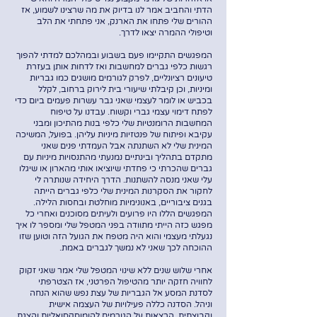
הדתי והחביב אמר לנו בדיוק את מה שרצינו לשמוע, אז
ההורים שלי פתחו את הארנק, אני פתחתי את הלב
וטיפולי ההמרה יצאו לדרך.
המפגשים התקיימו פעם בשבוע ובמהלכם למדתי להפוך
רגשות כלפי גברים למחשבות ואז לדחות אותן בעזרת
טיעונים רציונליים, לפרק לגורמים מושגים כמו גבריות
ומיניות, וכן קיבלתי שיעורי בית לירוק ברחוב, לקלל
בכביש או לומר לעצמי שאני גבר עשרות פעמים ביום כדי
לפתח דימוי עצמי גברי וקשוח. עבדנו על טיפוח
המחשבות הרומנטיות שלי כלפי בנות מהתיכון ומבני
עקיבא ופיתוח של פנטזיות מיניות עליהן. בפועל, המשיכה
המינית שלי לא השתנתה אבל העמדתי פנים שאני
מתקדם בתהליך ובינתיים נמנעתי מהתנסויות מיניות עם
גברים שהכרתי כי פחדתי שיוציאו אותי מהארון או שיגלו
עלי שאני מנסה להשתנות. הדרך היחידה שנותרה לי
לחקור את הסקרנות המינית שלי כלפי גברים הייתה
בגנים ציבוריים, באנונימיות מוחלטת ובחסות הלילה.
המפגשים הללו היו פרועים ולעיתים מסוכנים ואחרי כל
מפגש כזה הייתי מתוודה בפני המטפל שלי ומספר לו איך
נגעלתי מעצמי והוא היה מטפח את הגועל הזה וטוען שזו
ההוכחה לכך שאני לא נמשך לגברים באמת.
אחרי שלוש שנים ללא שינוי המטפל שלי אמר שאני זקוק
לחוויה חזקה יותר מהטיפול הפרטני, אז הצטרפתי
לסדנת המסע אל הגבריות של עצת נפש שהוא הנחה
וניהל. הסדנה כללה פעילויות של העצמה אישית
וקבוצתית, הרצאות על הגורמים להומוסקסואליות והצגת