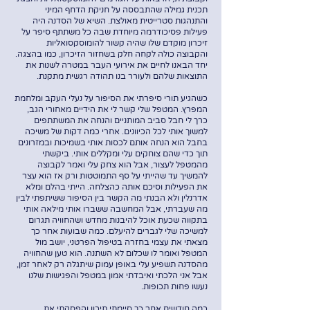
תכנית גמילה שהתבססה על חניקת הדחף המיני
והתנהגות סטרייטית מאולצת. השיא של הסדנה היה
פעילות פסיכודרמה מיוחדת שבה כל משתתף סיפר על
זיכרון מוקדם שלו שהיה קשור להומוסקסואליות
והקבוצה כולה לקחה חלק בשחזור הזיכרון, כמו בהצגה.
יחד הבאנו לחיים את אירועי העבר במטרה לשנות את
התוצאות שלהם ולעורר בנו תהודה רגשית מתקנת.
כשהגיע תורי סיפרתי את הסיפור על נעלי העקב ומלחמת
המפרץ. המטפל שלי קשר לי את הידיים מאחורי הגב,
כרך לי חבל סביב המותניים והנחה את המשתתפים
למשוך אותי לכל הכיוונים. אחרי כמה דקות של משיכה
בחבל הוא הנחה אותם לכסות אותי בשמיכות ובמזרונים
תוך כדי שהם צוחקים עלי ומקללים אותי. ביקשתי
מהמטפל לעצור, אבל הוא צחק עלי ואמר לקבוצה
להמשיך עד שהייתי על סף התמוטטות ורק אז הוא עצר
את הפעילות וסיכם אותה כהצלחה. הייתי בהלם ומלא
אדרנלין ולא הבנתי מה הקשר בין הסיפור ששיתפתי לבין
מה שעברתי, אבל המחשבה ששברו אותי מילאה אותי
בתקווה שכעת אוכל להיבנות מחדש ושהחוויה תגרום
למשיכה שלי לגברים להיעלם. כמה שבועות אחר כך
מצאתי את עצמי בחזרה בטיפול הפרטני, יושב מול
המטפל ואומר לו שכלום לא השתנה. הוא טען שהחוויה
מהסדנה תשפיע עלי באופן עמוק שיתגלה רק לאחר זמן,
אבל אני הלכתי ואיבדתי אמון במטפל והפגישות שלנו
נעשו פחות תכופות.
כמה חודשים אחר כך סיימתי תיכון והפסקתי את