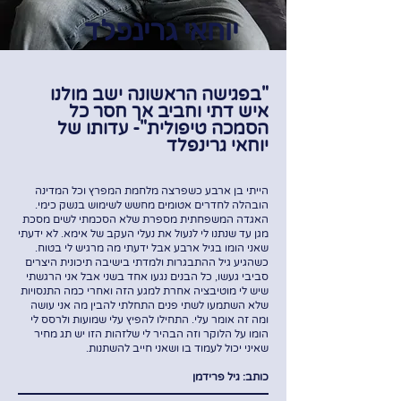
יוחאי גרינפלד
"בפגישה הראשונה ישב מולנו
איש דתי וחביב אך חסר כל
הסמכה טיפולית"
- עדותו של
יוחאי גרינפלד
הייתי בן ארבע כשפרצה מלחמת המפרץ וכל המדינה
הובהלה לחדרים אטומים מחשש לשימוש בנשק כימי.
האגדה המשפחתית מספרת שלא הסכמתי לשים מסכת
מגן עד שנתנו לי לנעול את נעלי העקב של אימא. לא ידעתי
שאני הומו בגיל ארבע אבל ידעתי מה מרגיש לי בטוח.
כשהגיע גיל ההתבגרות ולמדתי בישיבה תיכונית היצרים
סביבי געשו, כל הבנים נגעו אחד בשני אבל אני הרגשתי
שיש לי מוטיבציה אחרת למגע הזה ואחרי כמה התנסויות
שלא השתמעו לשתי פנים התחלתי להבין מה אני עושה
ומה זה אומר עלי. התחילו להפיץ עלי שמועות ולרסס לי
הומו על הלוקר וזה הבהיר לי שלזהות הזו יש תג מחיר
שאיני יכול לעמוד בו ושאני חייב להשתנות.
כותב: גיל פרידמן