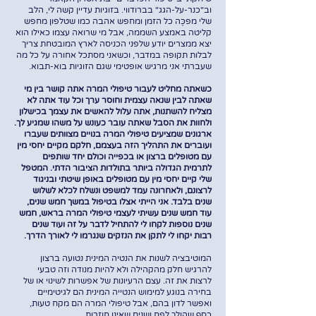
וב"כנר-על-הגג" בברודווי. בזוגיות עדיין קשה לי, הלב
שלי מפכֶּה כל הזמן ומחפש אהבה כמו שטלפון מחפש
קליטה באמצע השממה, אבל מי שרואה עצמו כאילו הוא
יצא ממצרים יודע שלפני הכניסה לארץ המובטחת צריך
לבלות תקופה במדבר, וכשאני מסתכל אחורה על כל מה
שעברתי אני מרגיש אופטימי שגם הזוגיות בוא-תבוא.
כשאתה מחליט לעבור טיפולי המרה אתה קושר בין מי
שאתה לבין שנאה עצמית וחוסר ערך וכל עוד אתה לא
מצליח להשתנות, אתה עלול להאשים את עצמך בכישלון
ולחוות את הסבל שאתה עובר כעונש על משהו שמגיע לך.
ארגונים שמציעים טיפולי המרה בנויים מצוותים שעברו
ועוברים את התהליך הזה בעצמם, חלקם מקיים יחסי מין
עם מטופלים ברצון או בכפייה וכולם יחד שותפים
לתרמית הגדולה ביותר בתולדות הציבור הדתי. המטפל
שלי קיים יחסי מין עם מטופלים באופן שיטתי ובניגוד
לרצונם, ולאחרונה עמד למשפט ונשלח לכלא לשלוש
שנים בלבד. אני הייתי אצלו בטיפול במשך חמש שנים,
עוד חמש שנים עשיתי לעצמי טיפולי המרה בראש, חמש
שנים נוספות לקחו לי להתחיל לדבר על זה ועוד שנים
רבות יקחו לי לתקן את הנזקים שנגרמו לי לאורך הדרך.
המוטיבציה לשנות את הנטיה המינית נטועה ברצון
להרגיש חלק מהקהילה ולא להיות מנודה וזה טבעי
לרצות את זה. עצם הרעיונות של אפשרות לשינוי או של
בחירה בנוגע למימוש הנטייה המינית הם לגיטימיים
ואפשר לדון בהם, אבל טיפולי המרה הם מקח טעות,
כסף שהולך לפח ושנים שאינן חוזרות.