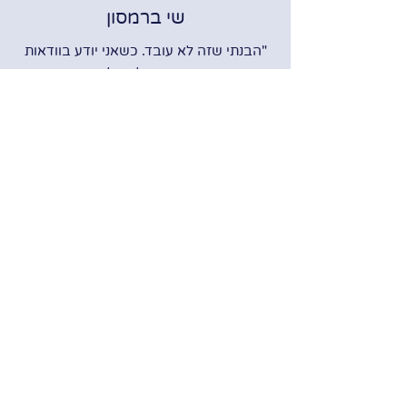
שי ברמסון
"הבנתי שזה לא עובד. כשאני יודע בוודאות
פנימית שאני רוצה אבל זה לא עובד אמרתי
'נסיים עם הכול. רציתי לסיים את החיים שלי"
לעדות המלאה >>