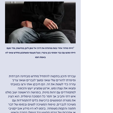
"הייתי מחזר אחרי בנות ומהנדס את דרכי אל גוּפן וליבּן בנחישות, ומדי פעם
הייתי נפגש עם גבר אנונימי בגן ציבורי, נגעל מעצמי ומשתכנע מחדש שאני לא
באמת הומו
עברתי תיכון בתקווה להתחיל מחדש מבחינה חברתית
וסיפרתי להורים שלי שאני נמשך לגברים ושאני צריך
עזרה כדי לשנות את זה. הם חיבקו אותי ורצו בטובתי
ומצאו את עצת נפש, ארגון שמציע ייעוץ והכוונה
למתמודדים עם זהות מינית. בפגישה הראשונה ישב מולנו
איש דתי וחביב אך חסר כל הסמכה טיפולית. הוא הציג
את מטרת המפגשים כרכישת כלים להתמודדות עם
משיכה לגברים, טיפוח המשיכה לנשים ובסופו של דבר
חתונה והקמת משפחה. בזמנו לא היו מידע אובייקטיבי
או אזהרות של גורמי מקצוע נגד טיפולי המרה והאיש