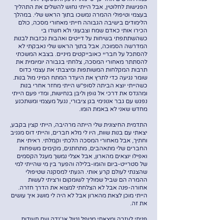
הפגישות לחלוטין, אבל הייתי נחוש להשלים את התהליך
בעצמי וטיפולי ההמרה נמשכו בתוך הראש שלי. במהלך
הלימודים בישיבה הגבוהה חייתי מאחורי מסכה, כולם
הכירו אותי כאדם שמח וצבעוני ולא חשדו בי
כשהשתתפתי בשיחות על דייטים ואהבות נכזבות לבנות
המדרשה הסמוכה, אבל בתוך הראש שלי נאבקתי לא
להסתכל על חבריי כאובייקטים מיניים. בצבא המשכתי
להסתתר מאחורי המסכה, צלחתי בגבורה יומיומית את
תרבות המקלחות המשותפות ומיצבתי את עצמי כדוס
שומר נגיעה כדי לתרץ את היעדר המתח המיני מול בנות.
כשהייתי יוצא הביתה לסופ"ש הייתי מחזר אחרי בנות
ומהנדס את דרכי אל גוּפן וליבּן בנחישות, ומדי פעם הייתי
נפגש עם גבר אנונימי בגן ציבורי, נגעל מעצמי ומשתכנע
מחדש שאני לא באמת הומו.
התדמית החיצונית שלי הייתה מרהיבה, הייתי קצין בקבע,
יצאתי עם בנות שוות, היו לי מלא חברים, והייתי דוס מגניב
וחתיך, אבל מאחורי המסכה הלכתי וקמלתי. ראיתי את
החברים שלי מתאהבים, מתחתנים, מקימים משפחות
ואפילו יוצאים מהארון, אבל אצלי נמשך מעגל הקסמים
של סטרייט-ביום והומו-בלילה והפער בין מי שהייתי למי
שהצגתי לעולם קרע אותי. הגעתי למסקנה שטיפולי
ההמרה הם שביל שמוליך לשומקום ורציתי לעשות
אחורה-פנה אבל לא הצלחתי למצוא את הדרך חזרה.
הייתי מוכן לצאת מהארון אבל לא היה לי מושג איך עושים
את זה.
פניתי לעזרה ומצאתי מטפל נטול אג'נדה ועם תעודות