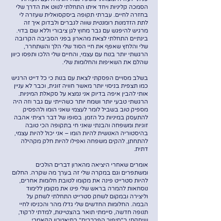
הסמכה קליניות ויחד איתו התחלתי לנווט את הדרך שלי
בחזרה לחיים. עברתי תקופה ביסקסואלית שעזרה לי
לתת הזדמנות רומנטית שווה לגברים ולבדוק איך זה
מרגיש להיפגש עם גבר מחוץ לגן ציבורי וללא שם בדוי.
בינתיים התחלתי לצאת מהארון בפני הסביבה הקרובה
שלי והלחץ שאפף את חיי הסוד שלי הלך והשתחרר,
הרגשתי יותר בנוח עם עצמי, והחיים שלי הלכו ותפסו כיוון
שהלם את השאיפות והחלומות שלי.
בשלב מסויים הפסקתי לצאת עם בנות כי כל דייט הרגיש
כמו תצפית בניסוי יותר מאשר חוויה זוגית, וכבר לא עניין
אותי להבין איפה בדיוק אני נמצא על סקאלת המיניות.
הרגשתי טבעי יותר ושמח יותר כשהייתי עם גבר וזה היה
מספיק טוב בשביל לומר לעצמי שאני הומו ולהפסיק
להתעסק במיניות כל הזמן. בסופו של דבר רציתי אהבה
זוגיות ומשפחה והבנתי שאני חי בתקופה הכי טובה
בהיסטוריה האנושית להיות הומו – אני יכול להיות עצמי,
להתחתן, להקים משפחה ואפילו להיות חלק מקהילה
דתית.
אומרים שאחרי היציאה מהארון דברים הולכים
ומשתפרים וגם במקרה שלי זה בערך מה שקרה. החלום
להיות סטרייט פינה את מקומו לטובת חלומות אחרים,
נוסחאות להמרה בראש שלי פינו את מקומן ללימוד
וליצירה ובמקום לשחק סטרייט התחלתי לשחק על
הבמה. החלומות החדשים שלי גדלו מהר והכניסו לחיי
תנופה חדשה, סיימתי תואר בהצטיינות, למדתי לרקוד,
שיחקתי ב"סיפור הפרברים" בתיאטרון הקאמרי