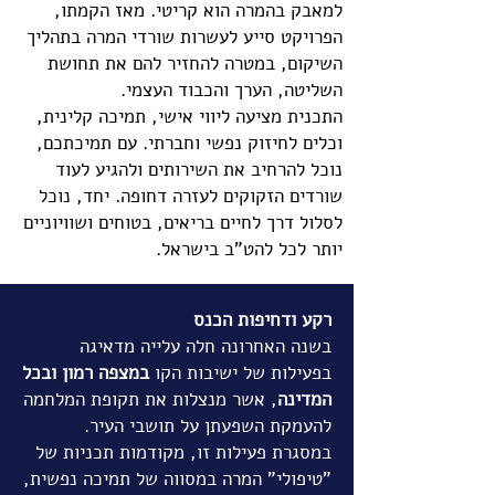
למאבק בהמרה הוא קריטי. מאז הקמתו,
הפרויקט סייע לעשרות שורדי המרה בתהליך
השיקום, במטרה להחזיר להם את תחושת
השליטה, הערך והכבוד העצמי.
התכנית מציעה ליווי אישי, תמיכה קלינית,
וכלים לחיזוק נפשי וחברתי. עם תמיכתכם,
נוכל להרחיב את השירותים ולהגיע לעוד
שורדים הזקוקים לעזרה דחופה. יחד, נוכל
לסלול דרך לחיים בריאים, בטוחים ושוויוניים
יותר לכל להט"ב בישראל.
רקע ודחיפות הכנס
בשנה האחרונה חלה עלייה מדאיגה
בפעילות של ישיבות הקו
במצפה רמון ובכל
המדינה
, אשר מנצלות את תקופת המלחמה
להעמקת השפעתן על תושבי העיר.
במסגרת פעילות זו, מקודמות תכניות של
"טיפולי" המרה במסווה של תמיכה נפשית,