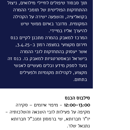
תוך סבסוד טיפולים לחיילי מילואים, ניצול
ההתחזקות הפוליטית של תומכי ההמרה
בקואליציה, והשפעה ישירה על הקהילה
המקומית. מדובר באיום ממשי שיש
להיערך אליו במיידי.
המרכז למאבק בהמרה מתכנן לקיים כנס
חירום מקצועי במצפה רמון ב-3.4.25,
אשר יעסוק בהתחזקות לובי ההמרה
בישראל ובאסטרטגיות למאבק בו. כנס זה
נועד לספק מידע וכלים מעשיים לאנשי
מקצוע, לקהילות מקומיות ולפעילים
בתחום.
סילבוס הכנס
12:00-13:00
- מיפוי איומים – סקירה
מקיפה על פעילות לובי השנאה והשלכותיה -
יו"ר חברותא, שי ברמסון ומנכ"ל חברותא
נתנאל שלר.