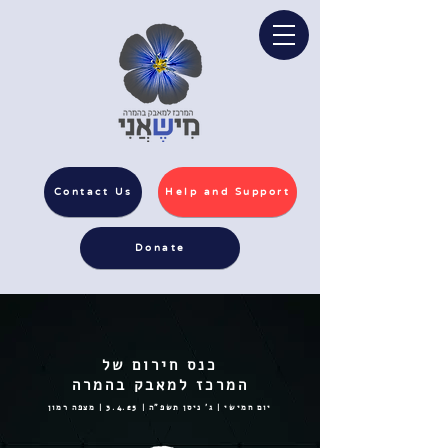
Contact Us
Help and Support
Donate
כנס חירום של
המרכז למאבק בהמרה
יום חמישי | ג’ ניסן תשפ”ה | 3.4.25 | מצפה רמון